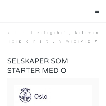
a
b
c
d
e
f
g
h
i
j
k
l
m
n
o
p
q
r
s
t
u
v
w
x
y
z
#
SELSKAPER SOM
STARTER MED O