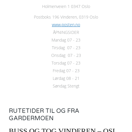
Holmenveien 1 0347 Oslo
Postboks 196 Vinderen, 0319 Oslo
www.posten.no
ÅPNINGSIDER
Mandag 07 - 23
Tirsdag 07 - 23
Onsdag 07 - 23
Torsdag 07 - 23
Fredag 07 - 23
Lørdag 08 - 21
Søndag Stengt
RUTETIDER TIL OG FRA
GARDERMOEN
BUSS OG TOG VINDEREN – OSL