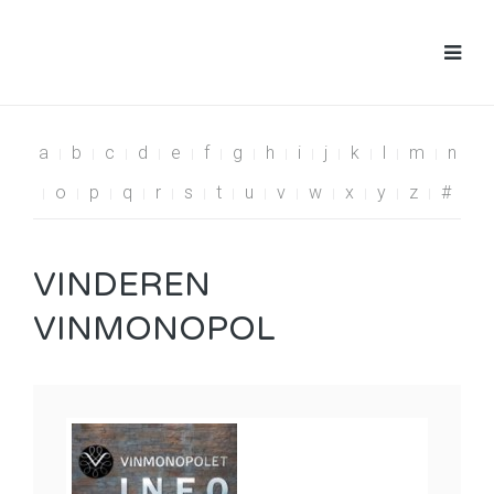
a
b
c
d
e
f
g
h
i
j
k
l
m
n
o
p
q
r
s
t
u
v
w
x
y
z
#
VINDEREN
VINMONOPOL