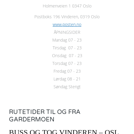
Holmenveien 1 0347 Oslo
Postboks 196 Vinderen, 0319 Oslo
www.posten.no
ÅPNINGSIDER
Mandag 07 - 23
Tirsdag 07 - 23
Onsdag 07 - 23
Torsdag 07 - 23
Fredag 07 - 23
Lørdag 08 - 21
Søndag Stengt
RUTETIDER TIL OG FRA
GARDERMOEN
BUSS OG TOG VINDEREN – OSL