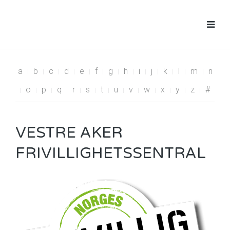
a
b
c
d
e
f
g
h
i
j
k
l
m
n
o
p
q
r
s
t
u
v
w
x
y
z
#
VESTRE AKER
FRIVILLIGHETSSENTRAL