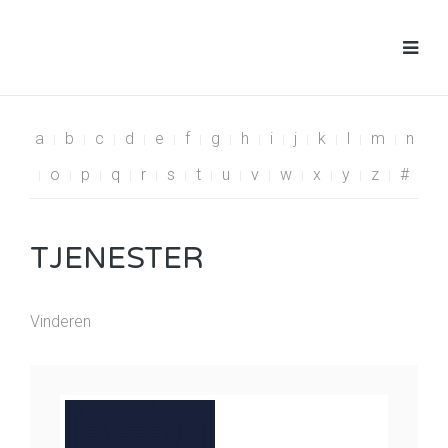
a
b
c
d
e
f
g
h
i
j
k
l
m
n
o
p
q
r
s
t
u
v
w
x
y
z
#
TJENESTER
Vinderen