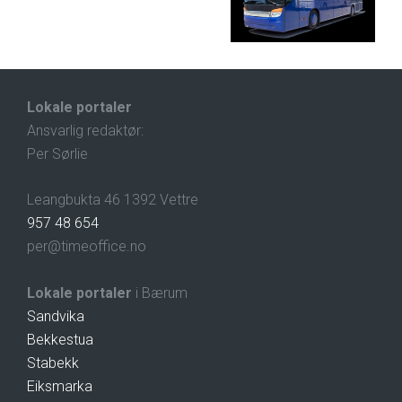
Lokale portaler
Ansvarlig redaktør:
Per Sørlie
Leangbukta 46 1392 Vettre
957 48 654
per@timeoffice.no
Lokale portaler
i Bærum
Sandvika
Bekkestua
Stabekk
Eiksmarka