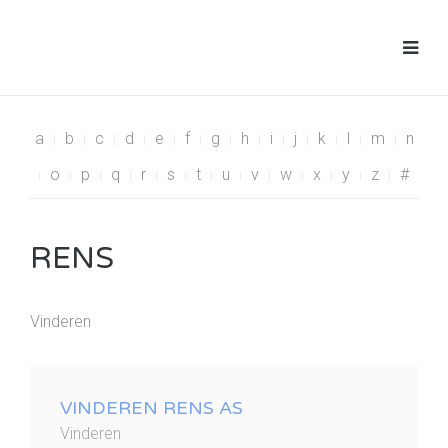
a
b
c
d
e
f
g
h
i
j
k
l
m
n
o
p
q
r
s
t
u
v
w
x
y
z
#
RENS
Vinderen
VINDEREN RENS AS
Vinderen