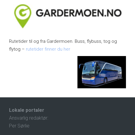
Rutetider til og fra Gardermoen. Buss, flybuss, tog og
flytog –
rutetider finner du her
Lokale portaler
Ansvarlig redaktør:
Per Sørlie