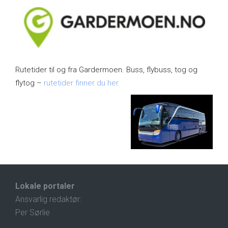
Rutetider til og fra Gardermoen. Buss, flybuss, tog og
flytog –
rutetider finner du her
Lokale portaler
Ansvarlig redaktør:
Per Sørlie