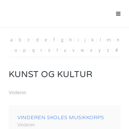
a
b
c
d
e
f
g
h
i
j
k
l
m
n
o
p
q
r
s
t
u
v
w
x
y
z
#
KUNST OG KULTUR
Vinderen
VINDEREN SKOLES MUSIKKORPS
Vinderen