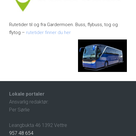
Rutetider til og fra Gardermoen. Buss, flybuss, tog og
flytog –
rutetider finner du her
Lokale portaler
Ansvarlig redaktør:
Per Sørlie
Leangbukta 46 1392 Vettre
957 48 654