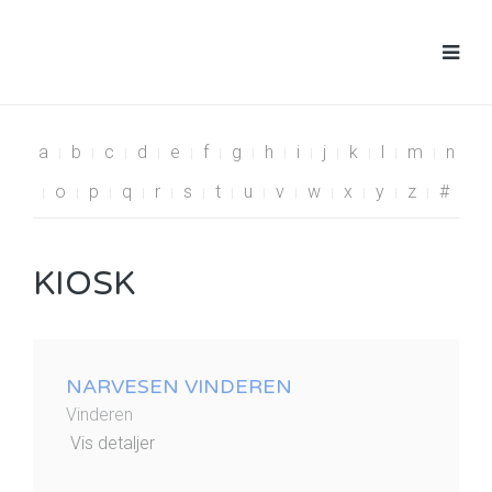
a
b
c
d
e
f
g
h
i
j
k
l
m
n
o
p
q
r
s
t
u
v
w
x
y
z
#
KIOSK
NARVESEN VINDEREN
Vinderen
Vis detaljer