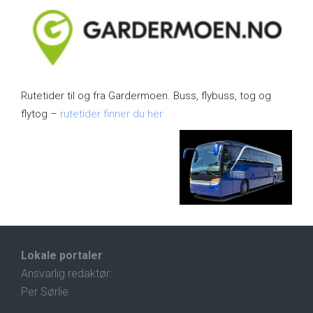
Rutetider til og fra Gardermoen. Buss, flybuss, tog og
flytog –
rutetider finner du her
Lokale portaler
Ansvarlig redaktør:
Per Sørlie