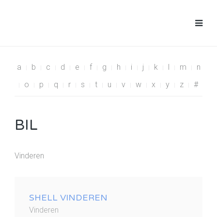
a
b
c
d
e
f
g
h
i
j
k
l
m
n
o
p
q
r
s
t
u
v
w
x
y
z
#
BIL
Vinderen
SHELL VINDEREN
Vinderen