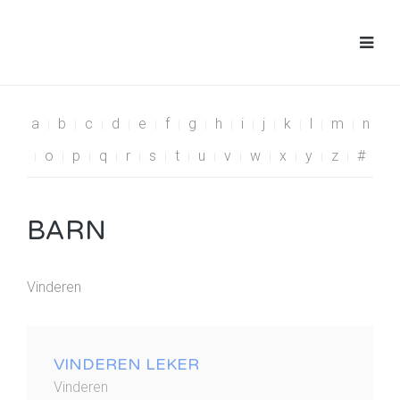
a
b
c
d
e
f
g
h
i
j
k
l
m
n
o
p
q
r
s
t
u
v
w
x
y
z
#
BARN
Vinderen
VINDEREN LEKER
Vinderen