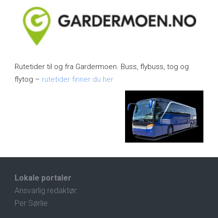
Rutetider til og fra Gardermoen. Buss, flybuss, tog og
flytog –
rutetider finner du her
Lokale portaler
Ansvarlig redaktør:
Per Sørlie