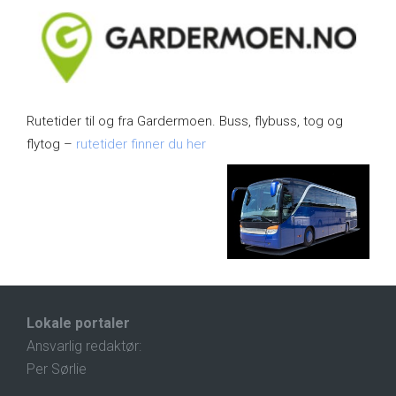
Rutetider til og fra Gardermoen. Buss, flybuss, tog og
flytog –
rutetider finner du her
Lokale portaler
Ansvarlig redaktør:
Per Sørlie