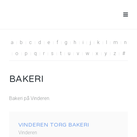
a
b
c
d
e
f
g
h
i
j
k
l
m
n
o
p
q
r
s
t
u
v
w
x
y
z
#
BAKERI
Bakeri på Vinderen.
VINDEREN TORG BAKERI
Vinderen