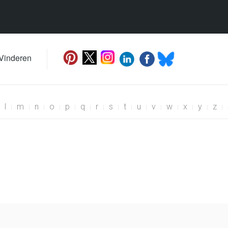
 Vinderen
l
m
n
o
p
q
r
s
t
u
v
w
x
y
z