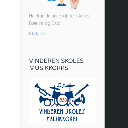
Her kan du finne jobber i Asker,
Bærum og Oslo
Klikk her
VINDEREN SKOLES
MUSIKKORPS