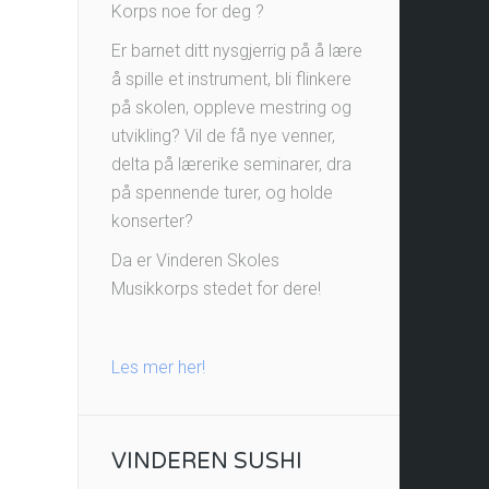
Korps noe for deg ?
Er barnet ditt nysgjerrig på å lære
å spille et instrument, bli flinkere
på skolen, oppleve mestring og
utvikling? Vil de få nye venner,
delta på lærerike seminarer, dra
på spennende turer, og holde
konserter?
Da er Vinderen Skoles
Musikkorps stedet for dere!
Les mer her!
VINDEREN SUSHI