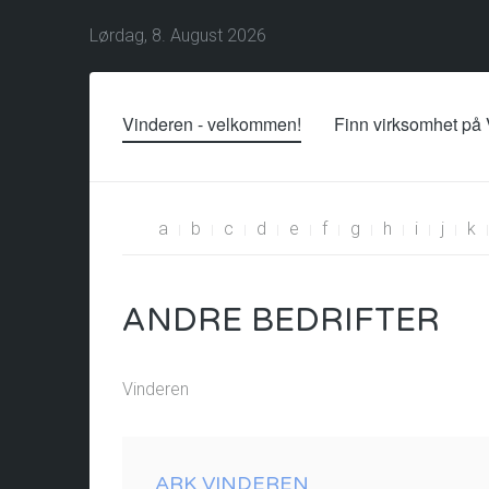
Lørdag, 8. August 2026
Vinderen - velkommen!
Finn virksomhet på
a
b
c
d
e
f
g
h
i
j
k
ANDRE BEDRIFTER
Vinderen
ARK VINDEREN