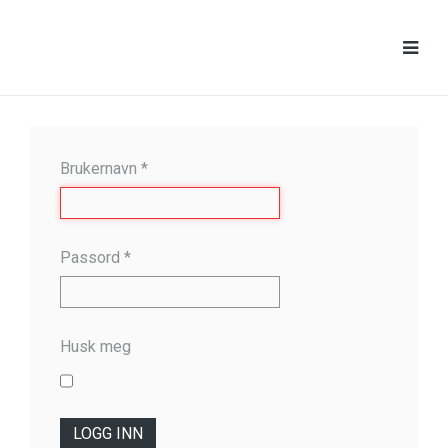
Brukernavn
*
Passord
*
Husk meg
LOGG INN