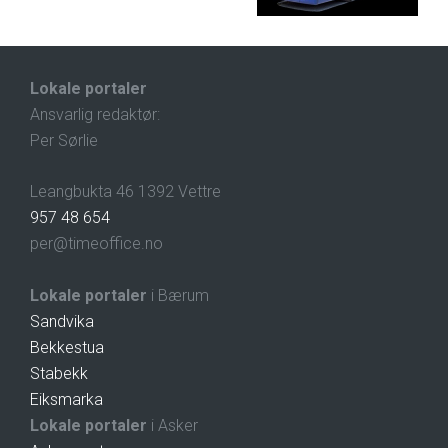
Lokale portaler
Ansvarlig redaktør:
Per Sørlie
Leangbukta 46 1392 Vettre
957 48 654
per@timeoffice.no
Lokale portaler
i Bærum
Sandvika
Bekkestua
Stabekk
Eiksmarka
Lokale portaler
i Asker